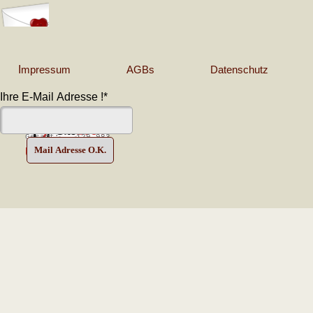
I
mpressum
AGBs
Datenschutz
Copyr
Ihre E-Mail Adresse !
*
15 Min:
10
Heute:
66
Gestern:
119
Gesamt:
129.983
Seit:
16.10.2021
Zurück zum Seiteninhalt